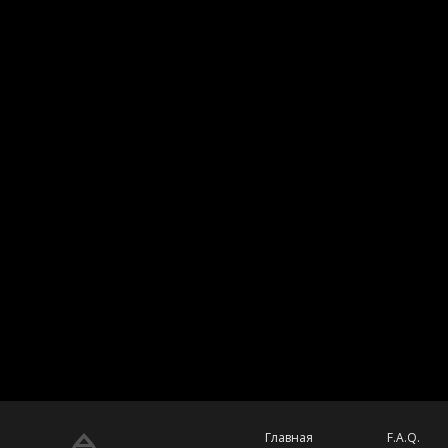
Главная
F.A.Q.