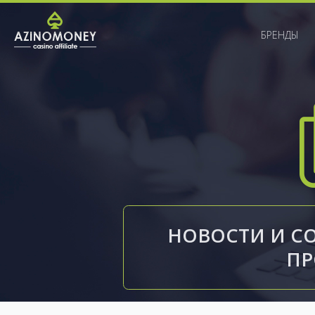
БРЕНДЫ
НОВОСТИ И С
П