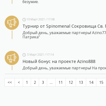
безумие.
10 Март 2021 / 17:08
Турнир от Spinomenal Сокровища Св. 
Добрый день, уважаемые партнеры! Azino77
Патрика"
5 Март 2021 / 17:14
Новый бонус на проекте Azino888
Добрый день, уважаемые партнеры! На прое
<<
<
1
2
3
…
11
12
13
14
15