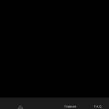
Главная
F.A.Q.