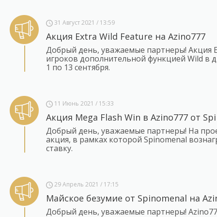
31 Август 2021 / 13:59
Акция Extra Wild Feature на Azino777
Добрый день, уважаемые партнеры! Акция Ext
игроков дополнительной функцией Wild в дву
1 по 13 сентября.
11 Июнь 2021 / 15:33
Акция Mega Flash Win в Azino777 от Sp
Добрый день, уважаемые партнеры! На проек
акция, в рамках которой Spinomenal возн
ставку.
29 Апрель 2021 / 17:15
Майское безумие от Spinomenal на Azi
Добрый день, уважаемые партнеры! Azino77