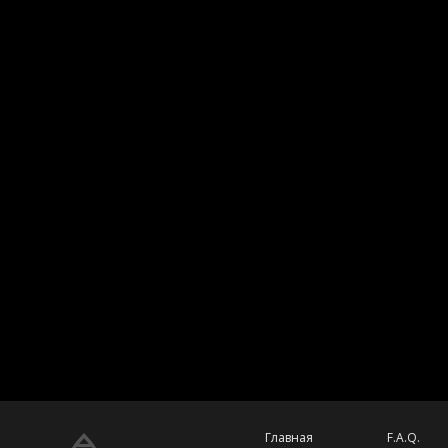
Главная
F.A.Q.