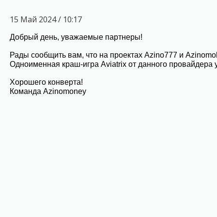
15 Май 2024 / 10:17
Добрый день, уважаемые партнеры!
Рады сообщить вам, что на проектах Azino777 и Azinomob
Одноименная краш-игра Aviatrix от данного провайдера 
Хорошего конверта!
Команда Azinomoney