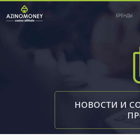
БРЕНДЫ
НОВОСТИ И С
П