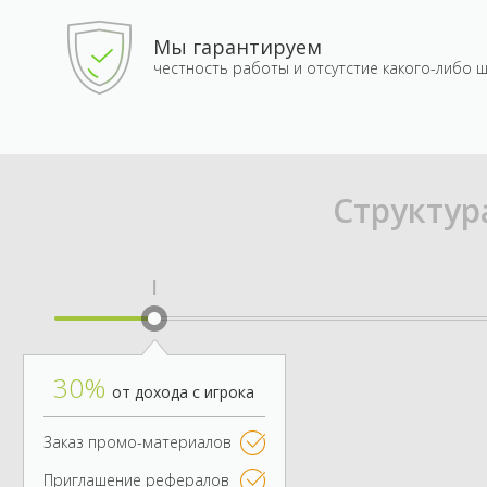
Мы гарантируем
честность работы и отсутстие какого-либо 
Структур
I
30%
от дохода с игрока
Заказ промо-материалов
Приглашение рефералов