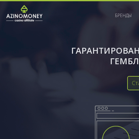
БРЕНДЫ
ГАРАНТИРОВАН
ГЕМБЛ
Ст